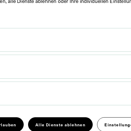
uben, alle Dienste ablehnen oder Ihre individuellen Einste
 x 7 cm
. Untergrund 14,1 x 7,9 cm
mmt vermutlich aus der Sammlung von Adam Politzer.
rlauben
Alle Dienste ablehnen
Einstellung