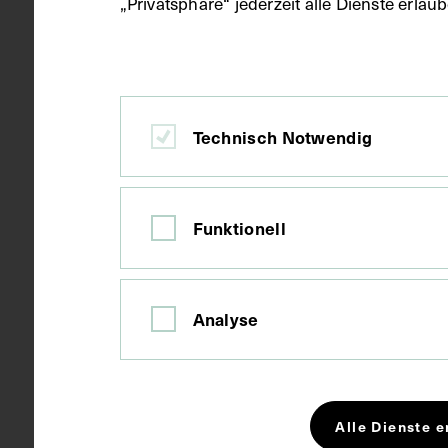
„Privatsphäre“ jederzeit alle Dienste erla
Material
Karton
Technisch Notwendig
Technik
Fotografie
Funktionell
Maße
Bildmaß 10,8
Bildmaß inkl
Analyse
Kurzbeschreibung
Das Bild sta
Alle Dienste e
Schlagwörter