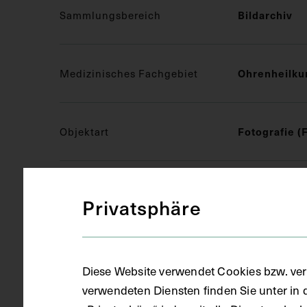
Sammlungsbereich
Bildarchiv
Medizinisches Fachgebiet
Ohrenheilku
Objektart
Fotografie (
Gegenstand
S/W Fotogra
Privatsphäre
Datierung
um 1910
Diese Website verwendet Cookies bzw. ver
verwendeten Diensten finden Sie unter in 
Ort
Wroclaw