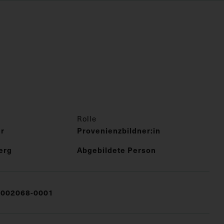
Rolle
er
Provenienzbildner:in
erg
Abgebildete Person
002068-0001