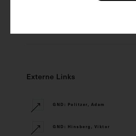
Kartei
O
Rechte
CC BY-NC-SA
Externe Links
GND: Politzer, Adam
GND: Hinsberg, Viktor