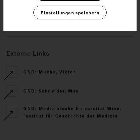
Rechte
Einstellungen speichern
CC BY-NC-SA 4.0
Externe Links
GND: Mucha, Viktor
GND: Schneider, Max
GND: Medizinische Universität Wien.
Institut für Geschichte der Medizin