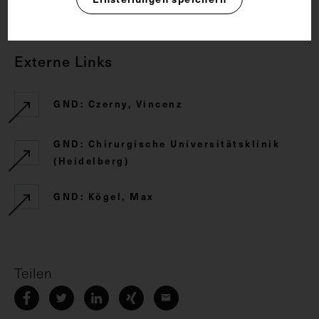
Externe Links
GND: Czerny, Vincenz
GND: Chirurgische Universitätsklinik
(Heidelberg)
GND: Kögel, Max
Teilen