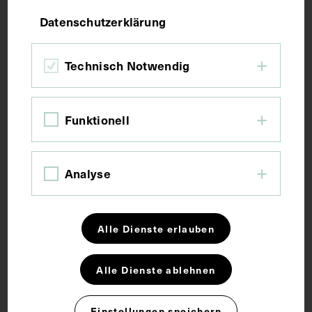
Bildmaß 15,3 x 10,5 cm
Datenschutzerklärung
Kurzbeschreibung
Technisch Notwendig
Fotografie angefertigt von Max Kögel, vertrieben
von Deschiens édit.
Funktionell
Schlagwörter
Analyse
Arzt
Chirurgie
Alle Dienste erlauben
Rechte
Alle Dienste ablehnen
Einstellungen speichern
CC BY-NC-SA 4.0