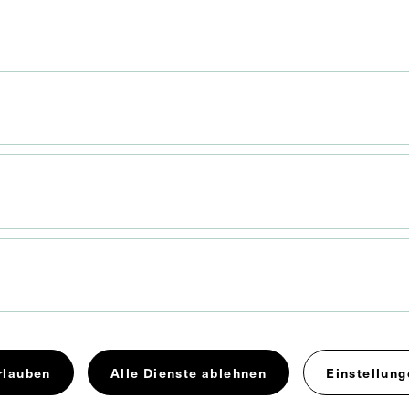
x 6 cm
. Untergrund 10,6 x 6,2 cm
de vermutlich von Albuin Hesse, Innsbruck,
Neg. I. 151/21,22
rlauben
Alle Dienste ablehnen
Einstellung