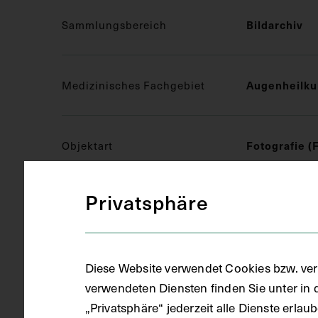
Sammlungsbereich
Bildarchiv
Medizinisches Fachgebiet
Augenheilk
Objektart
Fotografie (
Privatsphäre
Gegenstand
S/W Fotogra
Datierung
circa 1880 -
Diese Website verwendet Cookies bzw. ver
verwendeten Diensten finden Sie unter in 
„Privatsphäre“ jederzeit alle Dienste erla