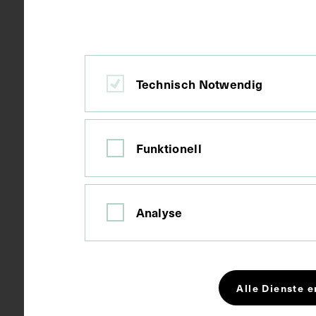
Ort
Innsbruck
Material
Karton
Technisch Notwendig
Technik
Fotografie
Funktionell
Maße
Bildmaß 9,1 
Bildmaß inkl
Analyse
Kurzbeschreibung
Das Bild wur
angefertigt. 
Alle Dienste e