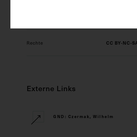
Schlagwörter
Arzt
Au
Rechte
CC BY-NC-SA
Externe Links
GND: Czermak, Wilhelm