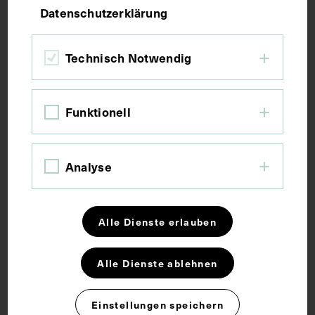
Datenschutzerklärung
13,7 x 9,7 cm
Technisch Notwendig
Kurzbeschreibung
Funktionell
Das als Vorlage dienende Gemälde stammte von
Franz Antoine und wurde 1911 angefertigt.
Analyse
Schlagwörter
Alle Dienste erlauben
Arzt
Alle Dienste ablehnen
Rechte
Einstellungen speichern