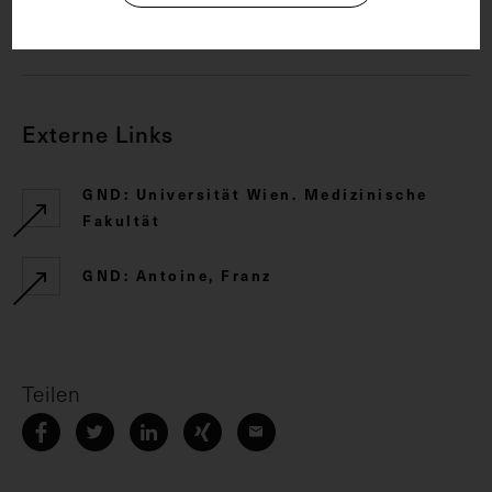
CC BY-NC-SA 4.0
Externe Links
GND: Universität Wien. Medizinische
Fakultät
GND: Antoine, Franz
Teilen