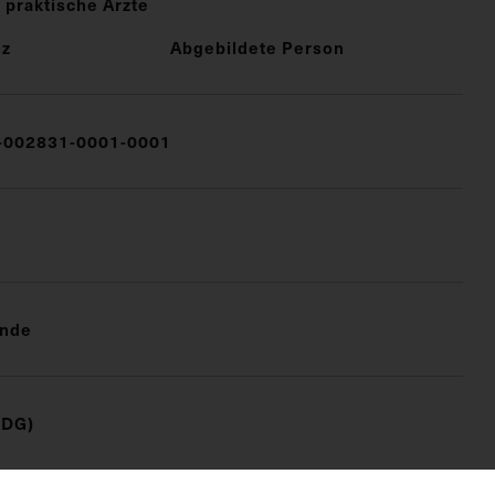
 praktische Ärzte
nz
Abgebildete Person
002831-0001-0001
unde
(DG)