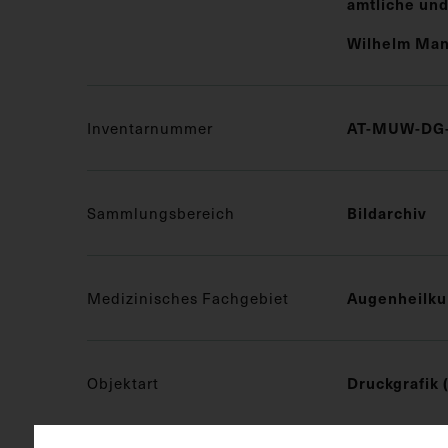
amtliche und
Wilhelm Ma
AT-MUW-DG-
Inventarnummer
Bildarchiv
Sammlungsbereich
Augenheilk
Medizinisches Fachgebiet
Druckgrafik 
Objektart