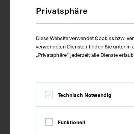
S/W Druck
Gegenstand
Privatsphäre
1911
Datierung
Diese Website verwendet Cookies bzw. ver
verwendeten Diensten finden Sie unter in 
„Privatsphäre“ jederzeit alle Dienste erla
München
Ort
Karton
Material
Technisch Notwendig
Druck
Technik
Funktionell
Bildmaß 24,4
Maße