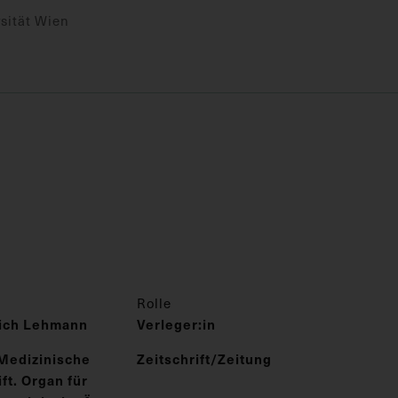
sität Wien
Rolle
rich Lehmann
Verleger:in
Medizinische
Zeitschrift/Zeitung
t. Organ für