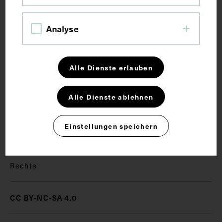
Kurzbeschreibung
Analyse
Die Lithographie wurde von Josef Kriehuber, Wien,
angefertigt und bei Johann Höfelich gedruckt. Neg
(9x12) 232
Alle Dienste erlauben
Schlagwörter
Alle Dienste ablehnen
Einstellungen speichern
Kinderkrankenhaus
Militärarzt
Pädiatrie
Rechte
CC BY-NC-SA 4.0