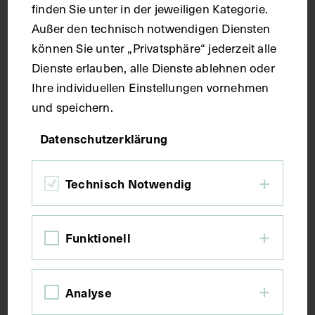
finden Sie unter in der jeweiligen Kategorie.
Technik
Außer den technisch notwendigen Diensten
können Sie unter „Privatsphäre“ jederzeit alle
Druck
Dienste erlauben, alle Dienste ablehnen oder
Ihre individuellen Einstellungen vornehmen
Maße
und speichern.
Datenschutzerklärung
Bildmaß 24,1 x 16 cm
Bildmaß inkl. Untergrund 31,6 x 21,9 cm
Technisch Notwendig
Kurzbeschreibung
Funktionell
Auszug aus: Galerie hervorragender Ärzte und
Naturforscher, in: Beilage zur Münchener
medizinischen Wochenschrift, 1925, Bl. 364. Das
Analyse
Bild wurde im Verlag von Julius Friedrich Lehmann