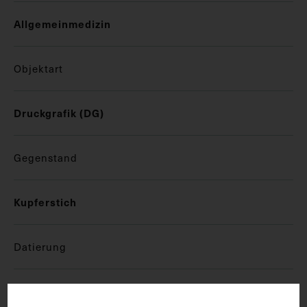
Allgemeinmedizin
Objektart
Druckgrafik (DG)
Gegenstand
Kupferstich
Datierung
um 1800