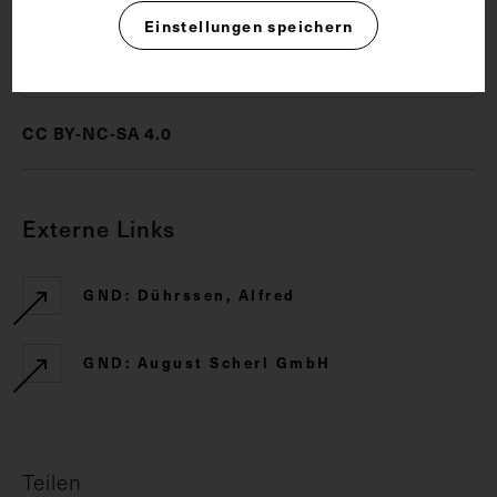
Einstellungen speichern
Rechte
CC BY-NC-SA 4.0
Externe Links
GND: Dührssen, Alfred
GND: August Scherl GmbH
Teilen