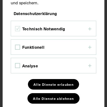
und speichern.
Druck
Datenschutzerklärung
Maße
Technisch Notwendig
Bildmaß 29 x 20,1 cm
Funktionell
Kurzbeschreibung
Analyse
Auszug aus: Die Woche, 34. Jg., Nr. 14, 1932.
Alle Dienste erlauben
Schlagwörter
Alle Dienste ablehnen
Arzt
Medizin
Zeitungsdruck