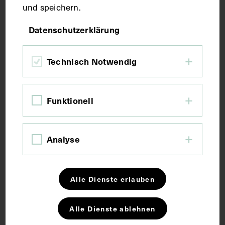
und speichern.
Fotografie
Datenschutzerklärung
Maße
Technisch Notwendig
Bildmaß 13,6 x 8,4 cm
Funktionell
Bildmaß inkl. Untergrund 30,8 x 21,8 cm
Bildmaß 13,5 x 10,5 cm
Analyse
Kurzbeschreibung
Neg II 258 Neg I 45/37
Alle Dienste erlauben
Alle Dienste ablehnen
Schlagwörter