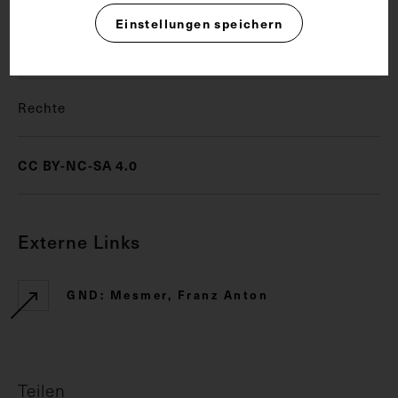
Einstellungen speichern
Allgemeinmedizin
Mesmerismus
Rechte
CC BY-NC-SA 4.0
Externe Links
GND: Mesmer, Franz Anton
Teilen