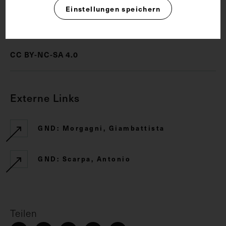
Einstellungen speichern
Rechte
CC BY-NC-SA 4.0
Externe Links
GND: Morgagni, Giambattista
GND: Scarpa, Antonio
Teilen