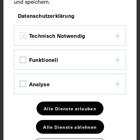
und speichern.
Maße
Datenschutzerklärung
Bildmaß 5 x 4 cm
Bildmaß inkl. Untergrund 31,5 x 21,6 cm
Technisch Notwendig
Kurzbeschreibung
Funktionell
Ausschnitt aus: Gedenktage großer Ärzte und
Naturforscher im Jahre 1933. Der Artikel auf dem
Analyse
Ausschnitt erinnert an die beiden Abgebildeten.
Schlagwörter
Alle Dienste erlauben
Alle Dienste ablehnen
Bildnis
Kupferstich
Pathologe