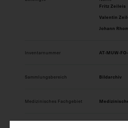
Fritz Zeileis
Valentin Zeil
Johann Rho
Inventarnummer
AT-MUW-FO-
Sammlungsbereich
Bildarchiv
Medizinisches Fachgebiet
Medizinisch
Objektart
Fotografie (