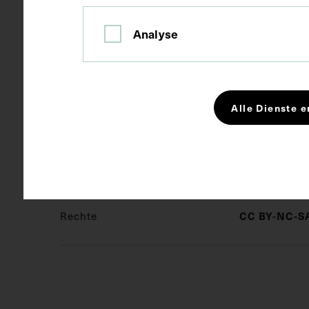
Analyse
Kurzbeschreibung
Rückseitig m
Jaksch, Dr., 
Krankenhaus
Rhomberg, Do
Alle Dienste e
Schlagwörter
Elektrothe
Rechte
CC BY-NC-SA