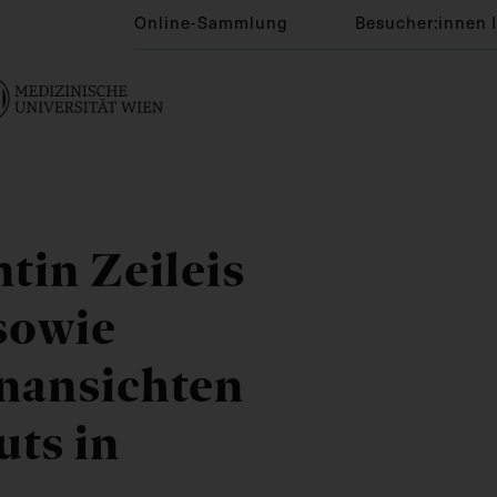
Online-Sammlung
Besucher:innen 
ntin Zeileis
 sowie
nansichten
uts in