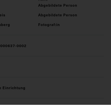
Abgebildete Person
eis
Abgebildete Person
mberg
Fotograf:in
000637-0002
e Einrichtung
FO)