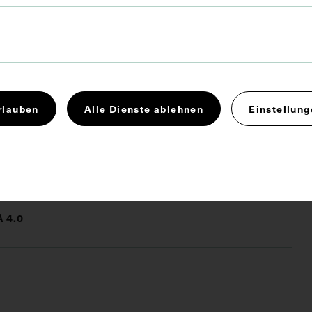
it einer Grußbotschaft von Käthe Reimoser an Herrn
Arzt auf der Unfallstation des Allgemeinen
es, Wien. Die Aufnahmen stammen von Foto
rnbirn.
rlauben
Alle Dienste ablehnen
Einstellung
rapie
Heilpraktiker
Kurpfuscher
 4.0