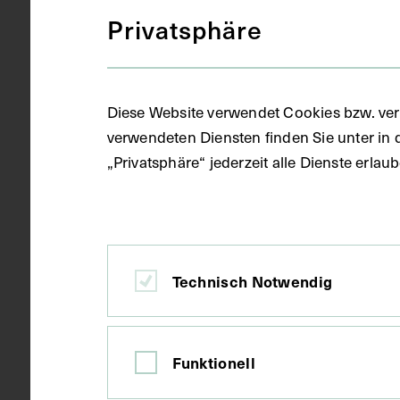
Privatsphäre
Gegenstand
Fotopostkar
Diese Website verwendet Cookies bzw. ver
verwendeten Diensten finden Sie unter in 
Datierung
1954
„Privatsphäre“ jederzeit alle Dienste erla
Material
Papier
Technisch Notwendig
Technik
Fotografie
Funktionell
Maße
Bildmaß 10,4