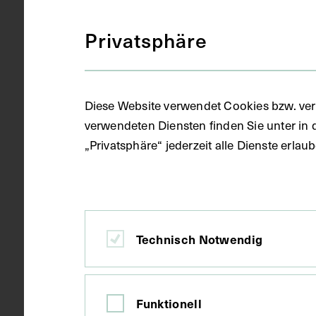
Privatsphäre
Objektart
Fotografie (
Diese Website verwendet Cookies bzw. ver
Gegenstand
Fotoalbum
verwendeten Diensten finden Sie unter in 
„Privatsphäre“ jederzeit alle Dienste erla
Datierung
circa 1870 -
Ort
Wien
Technisch Notwendig
Material
Papier, Kart
Funktionell