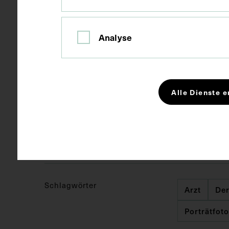
Technik
Fotografie
Analyse
Maße
Seitenblatt 
Bildmaß 8,6 
Alle Dienste e
Kurzbeschreibung
Franz K. Str
und Hermann 
Schlagwörter
Arzt
Der
Porträtfot