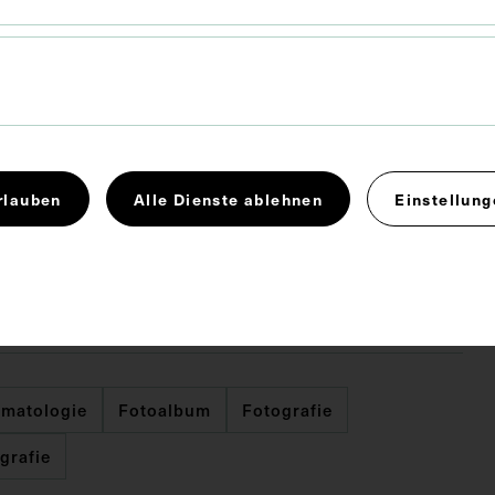
14,7 x 20 cm
x 5,2 cm
rlauben
Alle Dienste ablehnen
Einstellung
ezek hat das Porträt von Dr. Milthiadis aufgenommen
Klee das rechte Porträt.
matologie
Fotoalbum
Fotografie
ografie