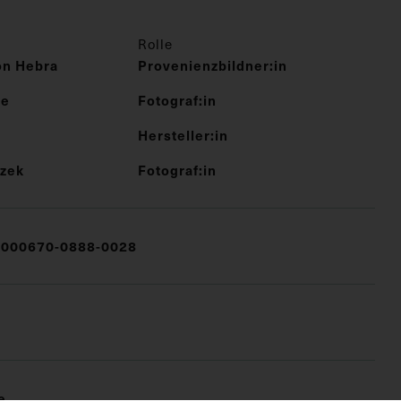
Rolle
on Hebra
Provenienzbildner:in
ee
Fotograf:in
Hersteller:in
ezek
Fotograf:in
000670-0888-0028
e