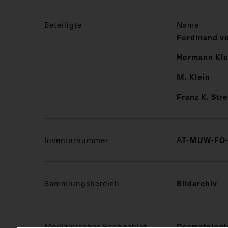
Beteiligte
Name
Ferdinand v
Hermann Kl
M. Klein
Franz K. Str
Inventarnummer
AT-MUW-FO-
Sammlungsbereich
Bildarchiv
Medizinisches Fachgebiet
Dermatologi