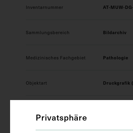
Inventarnummer
AT-MUW-DG-
Sammlungsbereich
Bildarchiv
Medizinisches Fachgebiet
Pathologie
Objektart
Druckgrafik 
Gegenstand
S/W Druck
Privatsphäre