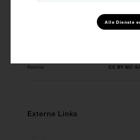
Beilage zur 
750.
Alle Dienste e
Schlagwörter
Pathologe
Rechte
CC BY-NC-SA
Externe Links