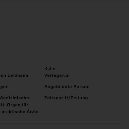
Rolle
rich Lehmann
Verleger:in
nger
Abgebildete Person
Medizinische
Zeitschrift/Zeitung
t. Organ für
 praktische Ärzte