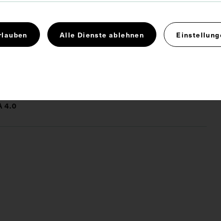
Münchener medizinischen Wochenschrift, 1973, Bl.
rlauben
Alle Dienste ablehnen
Einstellung
 4.0