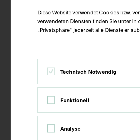
Datierung
1973
Diese Website verwendet Cookies bzw. ver
verwendeten Diensten finden Sie unter in 
Ort
München
„Privatsphäre“ jederzeit alle Dienste erla
Material
Papier
Technisch Notwendig
Technik
Druck
Funktionell
Maße
24,3 x 15,9 
Analyse
Kurzbeschreibung
Auszug aus: G