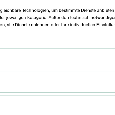
gleichbare Technologien, um bestimmte Dienste anbieten 
der jeweiligen Kategorie. Außer den technisch notwendig
uben, alle Dienste ablehnen oder Ihre individuellen Einste
cm
alerie hervorragender Ärzte und Naturforscher, in: