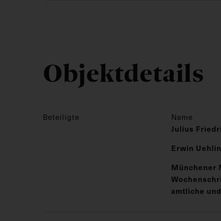
Objektdetails
Beteiligte
Name
Julius Fried
Erwin Uehli
Münchener 
Wochenschrif
amtliche und