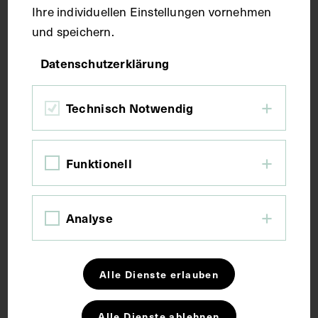
Ihre individuellen Einstellungen vornehmen
Schwarzenberg. Digitalisat von Reiner Riedler.
und speichern.
Schlagwörter
Datenschutzerklärung
Technisch Notwendig
Frauen in der Medizin
Gruppenaufnahme
Kollegium <Universität>
Funktionell
Rechte
Analyse
CC BY-NC-SA 4.0
Alle Dienste erlauben
Externe Links
Alle Dienste ablehnen