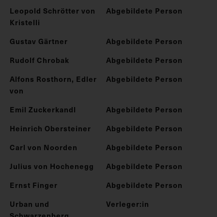
Leopold Schrötter von
Abgebildete Person
Kristelli
Gustav Gärtner
Abgebildete Person
Rudolf Chrobak
Abgebildete Person
Alfons Rosthorn, Edler
Abgebildete Person
von
Emil Zuckerkandl
Abgebildete Person
Heinrich Obersteiner
Abgebildete Person
Carl von Noorden
Abgebildete Person
Julius von Hochenegg
Abgebildete Person
Ernst Finger
Abgebildete Person
Urban und
Verleger:in
Schwarzenberg