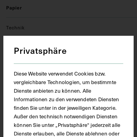
Papier
Technik
Privatsphäre
Heliogravüre
Maße
Diese Website verwendet Cookies bzw.
vergleichbare Technologien, um bestimmte
Bildmaß inkl. Passepartout 57,5 x 82,5 cm
Dienste anbieten zu können. Alle
Informationen zu den verwendeten Diensten
Kurzbeschreibung
finden Sie unter in der jeweiligen Kategorie.
Außer den technisch notwendigen Diensten
können Sie unter „Privatsphäre“ jederzeit alle
Kreidezeichnung von Olga Prager, Wien, Heliografie
Dienste erlauben, alle Dienste ablehnen oder
von Josef Löwy, verlegt von Urban und