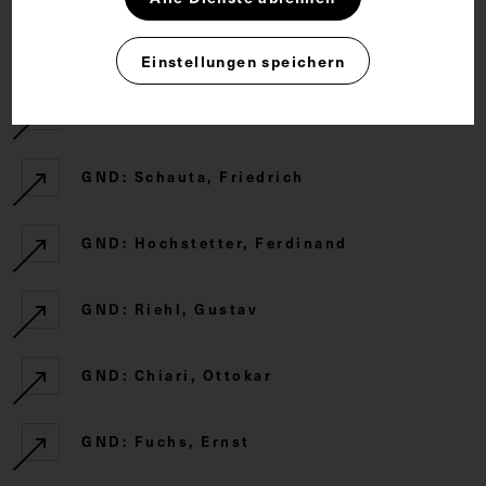
GND: Universität Wien. Medizinische
Fakultät
Einstellungen speichern
GND: Kolisko, Alexander
GND: Schauta, Friedrich
GND: Hochstetter, Ferdinand
GND: Riehl, Gustav
GND: Chiari, Ottokar
GND: Fuchs, Ernst