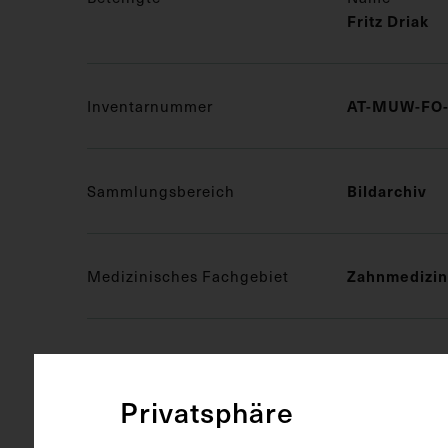
Fritz Driak
AT-MUW-FO-
Inventarnummer
Bildarchiv
Sammlungsbereich
Zahnmedizin
Medizinisches Fachgebiet
Fotografie (
Objektart
Privatsphäre
Fotoalbum
Gegenstand