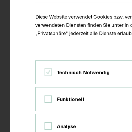
Diese Website verwendet Cookies bzw. ver
verwendeten Diensten finden Sie unter in 
1951
Datierung
„Privatsphäre“ jederzeit alle Dienste erla
Wien
Ort
Technisch Notwendig
Papier
Material
Funktionell
Fotografie
Technik
Seitenblatt 
Maße
Analyse
Bildmaß 13 