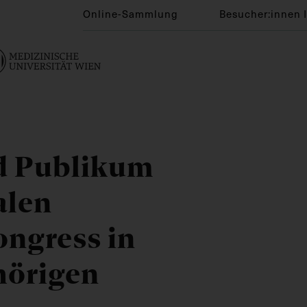
Online-Sammlung
Besucher:innen 
d Publikum
alen
ngress in
hörigen