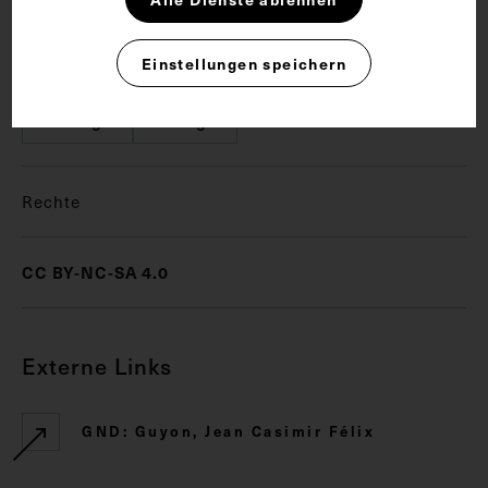
Schlagwörter
Einstellungen speichern
Chirurgie
Urologie
Rechte
CC BY-NC-SA 4.0
Externe Links
GND: Guyon, Jean Casimir Félix