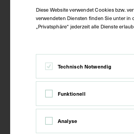
circa 1960 -
Datierung
Diese Website verwendet Cookies bzw. ver
verwendeten Diensten finden Sie unter in 
„Privatsphäre“ jederzeit alle Dienste erla
Frankreich
Ort
Karton
Material
Technisch Notwendig
Fotografie
Technik
Funktionell
Bildmaß 10,6
Maße
Bildmaß inkl
Analyse