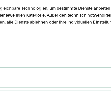
 1970
gleichbare Technologien, um bestimmte Dienste anbieten 
der jeweiligen Kategorie. Außer den technisch notwendig
uben, alle Dienste ablehnen oder Ihre individuellen Einste
 x 9,7 cm
. Untergrund 31,4 x 21,9 cm