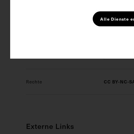
Kurzbeschreibung
Die Münze wu
angefertigt.
Alle Dienste e
Schlagwörter
Biochemie
Gedenkmü
CC BY-NC-SA
Rechte
Externe Links