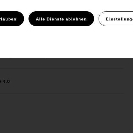
rde 1885 von Jean-Desire Ringel d'Illzach
rlauben
Alle Dienste ablehnen
Einstellung
Chemie
Diabetes
Farbenlehre
nze
Oleochemie
 4.0