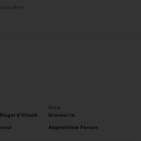
sität Wien
Rolle
Ringel d'Illzach
Graveur:in
vreul
Abgebildete Person