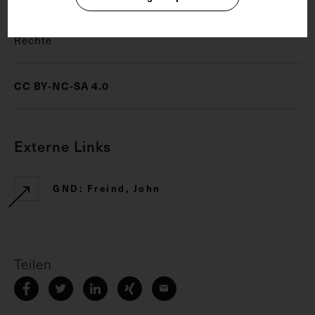
Rechte
CC BY-NC-SA 4.0
Externe Links
GND: Freind, John
Teilen