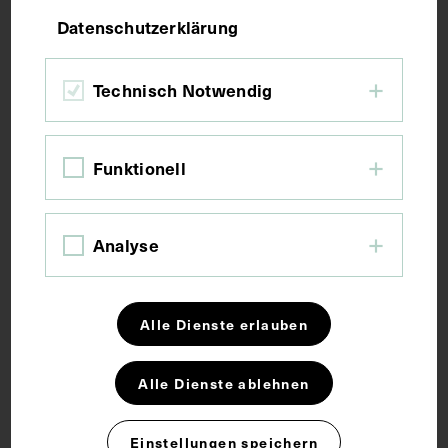
Datenschutzerklärung
Druck
Technisch Notwendig
Maße
Funktionell
Bildmaß inkl. Untergrund 17,4 x 24,1 cm
Bildmaß 10,1 x 10,2 cm
Analyse
Schlagwörter
Alle Dienste erlauben
Arzt
Grußkarte
Medizingeschichte
Alle Dienste ablehnen
Naturwissenschaftler
Neujahrswunsch
Weihnachten
Einstellungen speichern