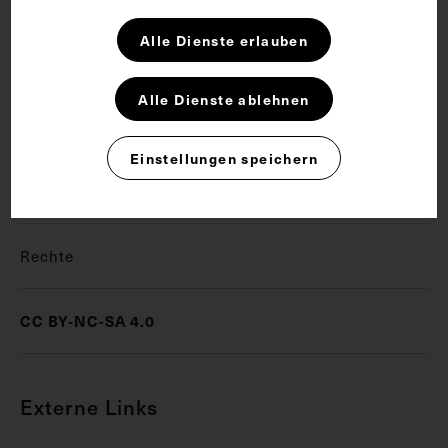
246.
Alle Dienste erlauben
Schlagwörter
Alle Dienste ablehnen
Gruppenaufnahme
Zeichnung
Einstellungen speichern
Zeitungsdruck
Rechte
CC BY-NC-SA 4.0
Externe Links