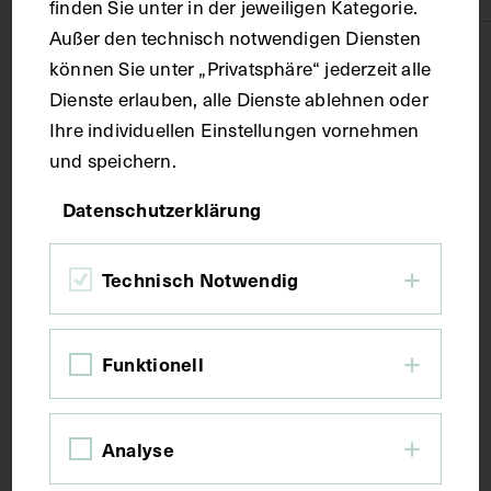
finden Sie unter in der jeweiligen Kategorie.
Außer den technisch notwendigen Diensten
Technik
können Sie unter „Privatsphäre“ jederzeit alle
Dienste erlauben, alle Dienste ablehnen oder
Ihre individuellen Einstellungen vornehmen
Druck
und speichern.
Maße
Datenschutzerklärung
Bildmaß 24,5 x 15,7 cm
Technisch Notwendig
Kurzbeschreibung
Funktionell
Auszug aus: Galerie hervorragender Ärzte und
Naturforscher, in: Beilage zur Münchener
Analyse
medizinischen Wochenschrift, München 1909, Bl.