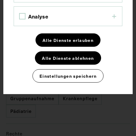
Bildmaß 12,8 x 17,7 cm
Analyse
Kurzbeschreibung
Alle Dienste erlauben
Die Vorlage stammte aus dem Jahr 1930.
Alle Dienste ablehnen
Schlagwörter
Einstellungen speichern
Arzt
Frauen in der Medizin
Gruppenaufnahme
Krankenpflege
Pädiatrie
Rechte