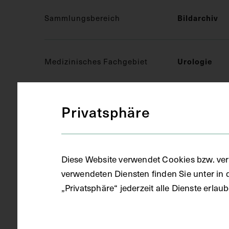
Sammlungsbereich
Bildarchiv
Medizinisches Fachgebiet
Urologie
Objektart
Fotografie (
Privatsphäre
Gegenstand
S/W Fotogra
Diese Website verwendet Cookies bzw. ver
verwendeten Diensten finden Sie unter in 
„Privatsphäre“ jederzeit alle Dienste erla
Datierung
1962