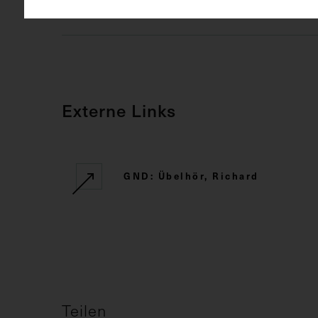
Rechte
CC BY-NC-SA
Externe Links
GND: Übelhör, Richard
Teilen