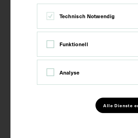
Ort
Wien
Technisch Notwendig
Material
Papier
Funktionell
Technik
Fotografie
Analyse
Maße
Bildmaß 13,1
Alle Dienste e
Schlagwörter
Chirurg