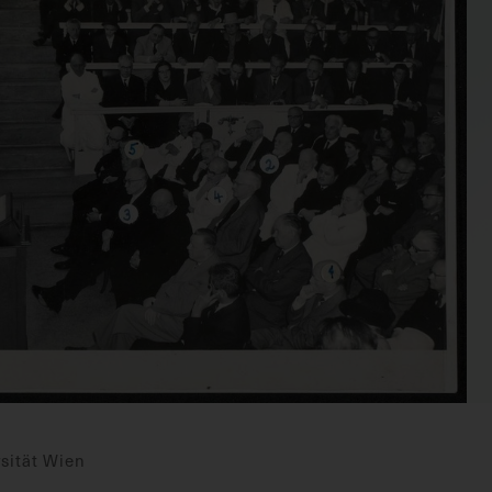
sität Wien