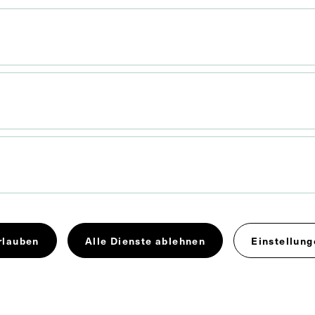
 x 17,9 cm
rlauben
Alle Dienste ablehnen
Einstellung
Urologie
Vorlesung