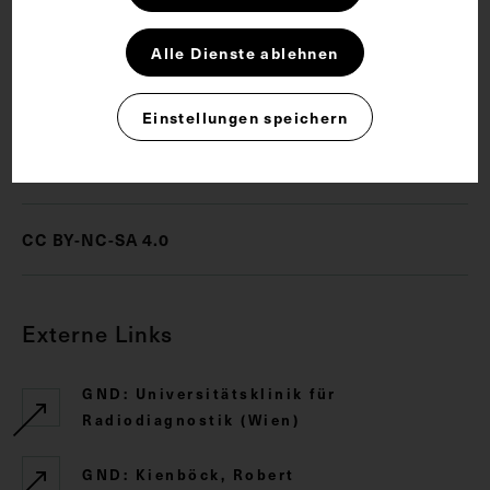
Schlagwörter
Alle Dienste ablehnen
Arzt
Radiologie
Röntgenbild
Einstellungen speichern
Rechte
CC BY-NC-SA 4.0
Externe Links
GND: Universitätsklinik für
Radiodiagnostik (Wien)
GND: Kienböck, Robert