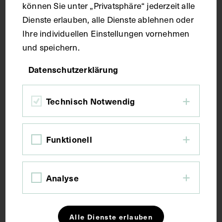
können Sie unter „Privatsphäre“ jederzeit alle
Fotografie
Dienste erlauben, alle Dienste ablehnen oder
Ihre individuellen Einstellungen vornehmen
und speichern.
Maße
Datenschutzerklärung
Bildmaß 9 x 6,4 cm
Technisch Notwendig
Kurzbeschreibung
Funktionell
Laut beiliegendem, an Franz Exner adressiertem
Briefumschlag wurde das Bild mit Hilfe einer
Höhensonne gemacht und fünf Sekunden belichtet.
Analyse
Vermutlich fertigte Nicolas Küdinger, Prof. Dr.,
München, die Aufnahme an. Zugehörig zu AS-6.044.
Alle Dienste erlauben