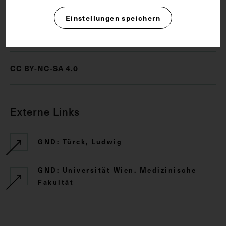
Einstellungen speichern
Rechte
CC BY-NC-SA 4.0
Externe Links
GND: Türck, Ludwig
GND: Universität Wien. Medizinische
Fakultät