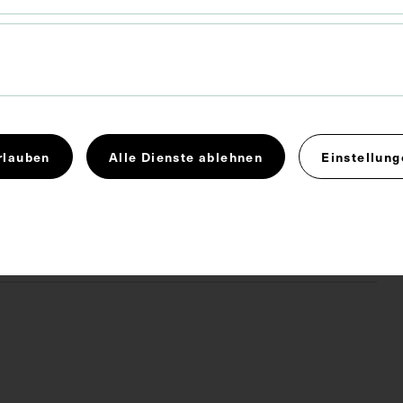
 die ergänzende Beschreibung in deutscher Sprache
chen Wachsmodell der Hirnbasis.
Arterie
Gehirnbasis
Kleinhirn
rlauben
Alle Dienste ablehnen
Einstellung
 4.0