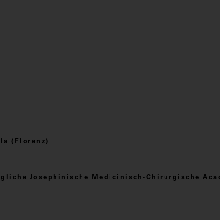
a (Florenz)
nigliche Josephinische Medicinisch-Chirurgische Ac