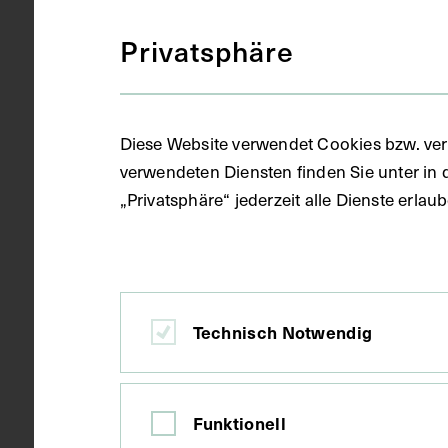
Sprache
Deutsch
Privatsphäre
Ort
Florenz
Diese Website verwendet Cookies bzw. ver
verwendeten Diensten finden Sie unter in 
„Privatsphäre“ jederzeit alle Dienste erla
Material
Papier
Technik
Handschrift
Technisch Notwendig
Maße
Seitenblatt 
Funktionell