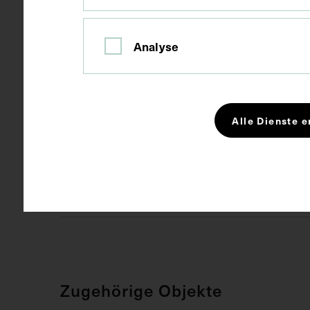
Kurzbeschreibung
Der Text ist
zum anatomis
Analyse
Schlagwörter
Anatomie
Alle Dienste e
Lehrmittel
Rechte
CC BY-NC-SA
Zugehörige Objekte