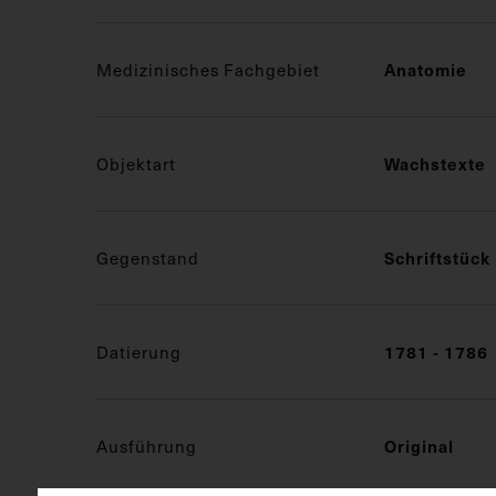
Medizinisches Fachgebiet
Anatomie
Objektart
Wachstexte
Gegenstand
Schriftstück
Datierung
1781 - 1786
Ausführung
Original