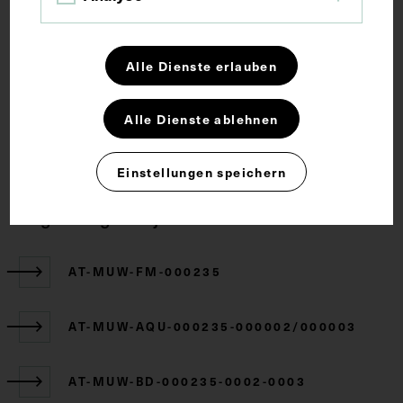
Klitoris
Alle Dienste erlauben
Rechte
Alle Dienste ablehnen
CC BY-NC-SA 4.0
Einstellungen speichern
Zugehörige Objekte
AT-MUW-FM-000235
AT-MUW-AQU-000235-000002/000003
AT-MUW-BD-000235-0002-0003