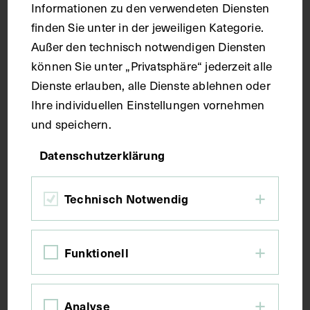
Informationen zu den verwendeten Diensten
Maße
finden Sie unter in der jeweiligen Kategorie.
Außer den technisch notwendigen Diensten
Seitenblatt 38,6 x 25,8 cm
können Sie unter „Privatsphäre“ jederzeit alle
Dienste erlauben, alle Dienste ablehnen oder
Kurzbeschreibung
Ihre individuellen Einstellungen vornehmen
und speichern.
Der Text ist die ergänzende Beschreibung in
Datenschutzerklärung
italienischer Sprache zum anatomischen
Wachsmodell der äußeren weiblichen
Geschlechtsteile (Vulva).
Technisch Notwendig
Schlagwörter
Funktionell
Anatomie
Geschlechtsorgan
Lehrmittel
Analyse