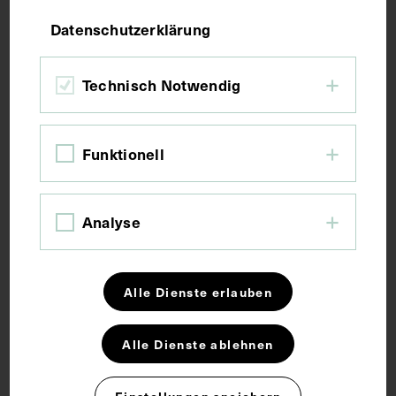
Zeichnung
Datenschutzerklärung
Maße
Technisch Notwendig
Seitenblatt 32 x 24 cm
Funktionell
Kurzbeschreibung
Analyse
Digitalisate des Albums: Reiner Riedler.
Schlagwörter
Alle Dienste erlauben
Alle Dienste ablehnen
Augenheilkunde
Bleistiftzeichnung
Fotoalbum
Histologie
Einstellungen speichern