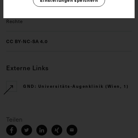
Rechte
CC BY-NC-SA 4.0
Externe Links
GND: Universitäts-Augenklinik (Wien, 1)
Teilen