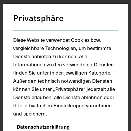
Material
Privatsphäre
Papier
Diese Website verwendet Cookies bzw.
vergleichbare Technologien, um bestimmte
Technik
Dienste anbieten zu können. Alle
Informationen zu den verwendeten Diensten
Farbdruck
finden Sie unter in der jeweiligen Kategorie.
Außer den technisch notwendigen Diensten
können Sie unter „Privatsphäre“ jederzeit alle
Maße
Dienste erlauben, alle Dienste ablehnen oder
Ihre individuellen Einstellungen vornehmen
Bildmaß 19,1 x 15,2 cm
und speichern.
Datenschutzerklärung
Kurzbeschreibung