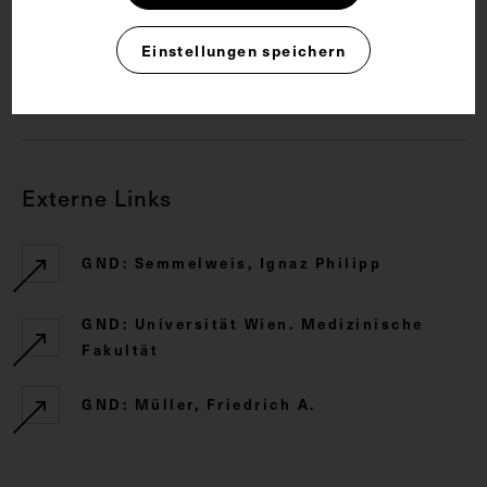
Rechte
Einstellungen speichern
CC BY-NC-SA 4.0
Externe Links
GND: Semmelweis, Ignaz Philipp
GND: Universität Wien. Medizinische
Fakultät
GND: Müller, Friedrich A.