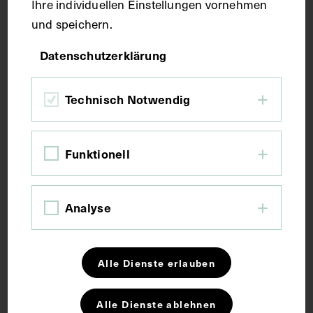
Ihre individuellen Einstellungen vornehmen
und speichern.
Maße
Datenschutzerklärung
Bildmaß 24,3 x 18,2 cm
Technisch Notwendig
Kurzbeschreibung
Funktionell
Die Statue stammt von dem Bildhauer Friedrich A.
Müller aus dem Jahr 1971. Neg I 237/9-15
Analyse
Schlagwörter
Alle Dienste erlauben
Arzt
Geburtshilfe
Gynäkologie
Alle Dienste ablehnen