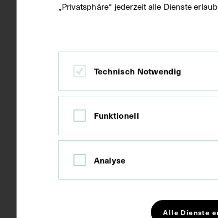
„Privatsphäre“ jederzeit alle Dienste erla
Datierung
1966
Ort
Wien
Technisch Notwendig
Material
Papier
Funktionell
Technik
Fotografie
Analyse
Maße
Bildmaß 12,7
Alle Dienste e