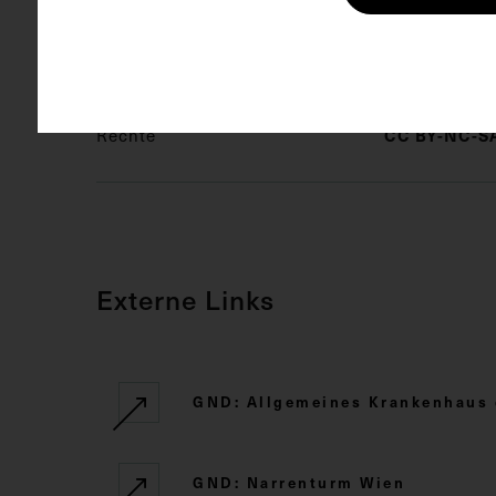
Schlagwörter
Psychiatrie
Rechte
CC BY-NC-SA
Externe Links
GND: Allgemeines Krankenhaus 
GND: Narrenturm Wien