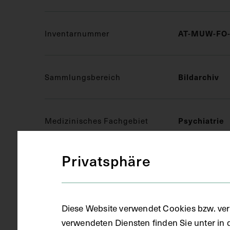
Inventarnummer
AT-MUW-FO-
Sammlungsbereich
Bildarchiv
Medizinisches Fachgebiet
Psychiatrie
Privatsphäre
Objektart
Fotografie (
Diese Website verwendet Cookies bzw. ver
Gegenstand
Farbfotograf
verwendeten Diensten finden Sie unter in 