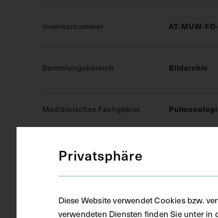
Inventarnummer
AT-MUW-FO-
Sammlungsbereich
Bildarchiv
Medizinisches Fachgebiet
Pulmonologi
Objektart
Fotografie (
Privatsphäre
Gegenstand
S/W Fotogra
Diese Website verwendet Cookies bzw. ver
verwendeten Diensten finden Sie unter in 