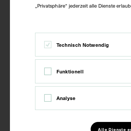
„Privatsphäre“ jederzeit alle Dienste erla
Datierung
um 1905
Ort
Wien
Technisch Notwendig
Material
Karton
Funktionell
Technik
Fotografie
Analyse
Maße
Bildmaß 11,3
Bildmaß inkl
Alle Dienste e