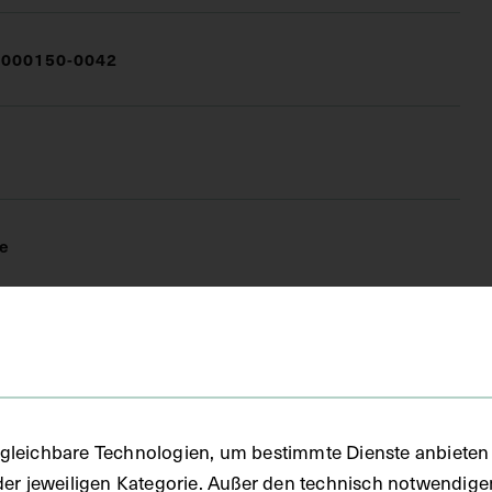
000150-0042
e
FO)
fie
gleichbare Technologien, um bestimmte Dienste anbieten 
der jeweiligen Kategorie. Außer den technisch notwendig