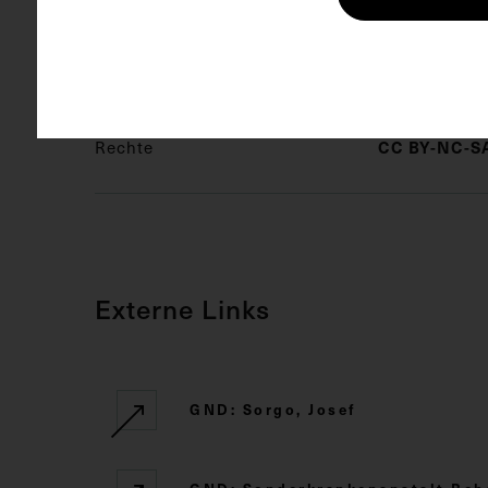
Schlagwörter
Innere Med
Rechte
CC BY-NC-SA
Externe Links
GND: Sorgo, Josef