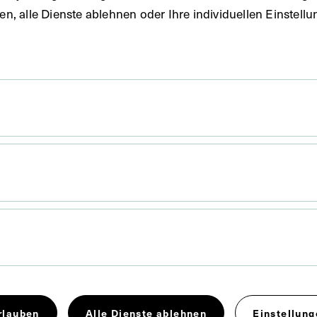
uben, alle Dienste ablehnen oder Ihre individuellen Einste
 x 16,5 cm
. Untergrund 20,1 x 25,2 cm
rlauben
Alle Dienste ablehnen
Einstellung