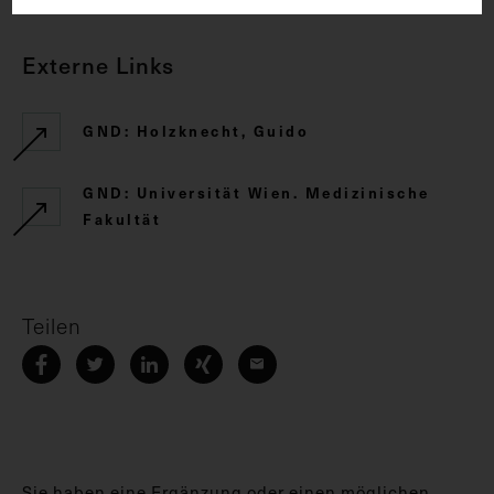
Externe Links
GND: Holzknecht, Guido
GND: Universität Wien. Medizinische
Fakultät
Teilen
Sie haben eine Ergänzung oder einen möglichen