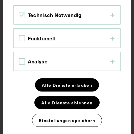
Bildmaß 4,8 x 18,5 cm
Technisch Notwendig
Kurzbeschreibung
Funktionell
Fotografie eines Filmstreifens.
Analyse
Schlagwörter
Arzt
Radiologie
Alle Dienste erlauben
Alle Dienste ablehnen
Rechte
Einstellungen speichern
CC BY-NC-SA 4.0