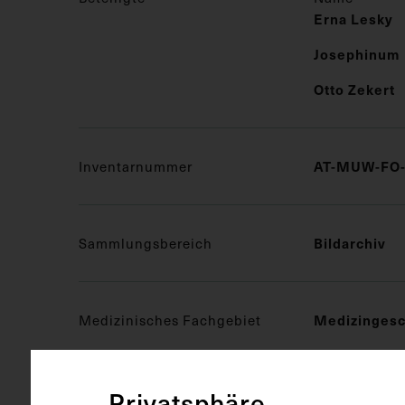
Erna Lesky
Josephinum
Otto Zekert
Inventarnummer
AT-MUW-FO-
Sammlungsbereich
Bildarchiv
Medizinisches Fachgebiet
Medizingesc
Privatsphäre
Objektart
Fotografie (