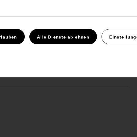
x 13,9 cm
rlauben
Alle Dienste ablehnen
Einstellung
Medizingeschichte
Museum
Pharmazie
 4.0