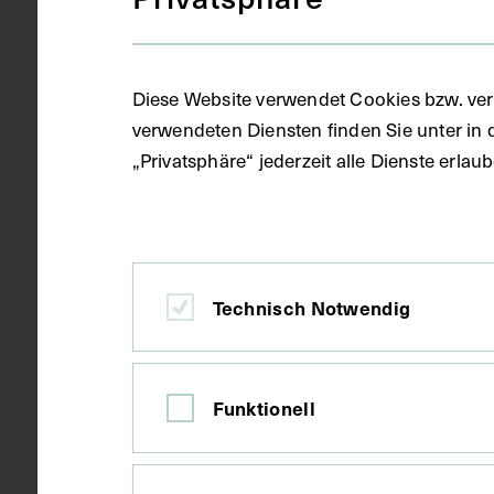
Gegenstand
S/W
Diese Website verwendet Cookies bzw. ver
verwendeten Diensten finden Sie unter in 
„Privatsphäre“ jederzeit alle Dienste erla
Datierung
1962
Ort
Wien
Technisch Notwendig
Material
Papier
Funktionell
Technik
Fotografie