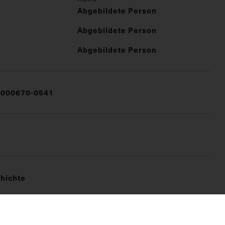
Abgebildete Person
Abgebildete Person
Abgebildete Person
000670-0541
hichte
FO)