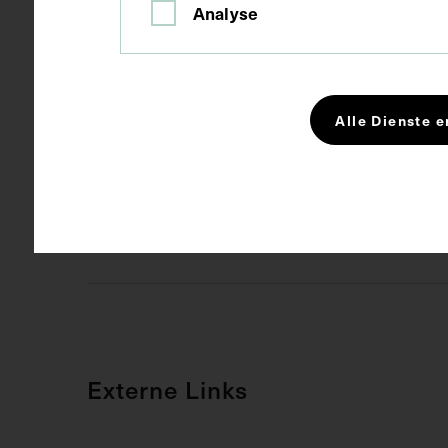
Analyse
Maße
Bildmaß 8,9 
Alle Dienste e
Schlagwörter
Kongress
Rechte
CC BY-NC-SA
Externe Links