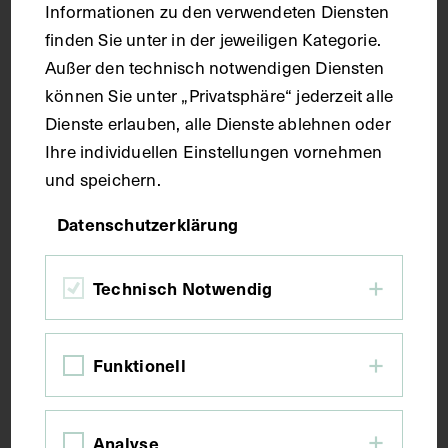
Informationen zu den verwendeten Diensten
finden Sie unter in der jeweiligen Kategorie.
Handschrift
Außer den technisch notwendigen Diensten
können Sie unter „Privatsphäre“ jederzeit alle
Maße
Dienste erlauben, alle Dienste ablehnen oder
Ihre individuellen Einstellungen vornehmen
Seitenblatt 38,1 x 27 cm
und speichern.
Datenschutzerklärung
Kurzbeschreibung
Technisch Notwendig
Der Text ist die ergänzende Beschreibung in
deutscher Sprache zum anatomischen Wachsmodell
des Hirnstammes.
Funktionell
Schlagwörter
Analyse