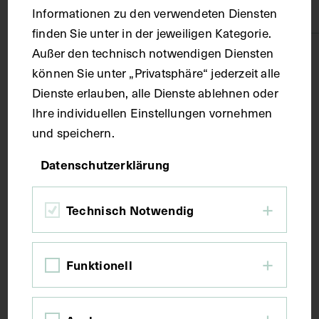
Papier
Informationen zu den verwendeten Diensten
finden Sie unter in der jeweiligen Kategorie.
Außer den technisch notwendigen Diensten
Technik
können Sie unter „Privatsphäre“ jederzeit alle
Dienste erlauben, alle Dienste ablehnen oder
Druck
Ihre individuellen Einstellungen vornehmen
und speichern.
Maße
Datenschutzerklärung
Bildmaß 12,9 x 8,4 cm
Technisch Notwendig
Kurzbeschreibung
Funktionell
Der Ausschnitt ist vermutlich einem Artikel von
Ernst Moritz Kronfeld entnommen worden, der