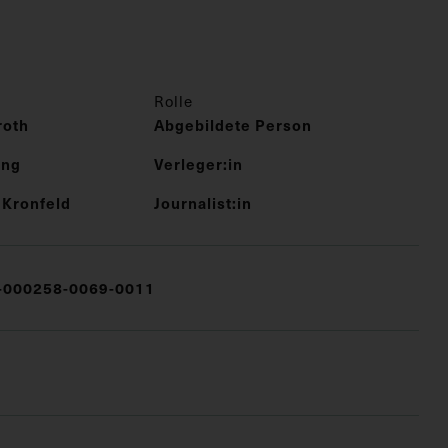
Rolle
roth
Abgebildete Person
ung
Verleger:in
 Kronfeld
Journalist:in
000258-0069-0011