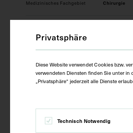
Medizinisches Fachgebiet
Chirurgie
Objektart
Druckgrafik 
Privatsphäre
Gegenstand
Zeitungauss
Diese Website verwendet Cookies bzw. ver
verwendeten Diensten finden Sie unter in 
Datierung
1929
„Privatsphäre“ jederzeit alle Dienste erla
Ort
Wien
Technisch Notwendig
Material
Papier