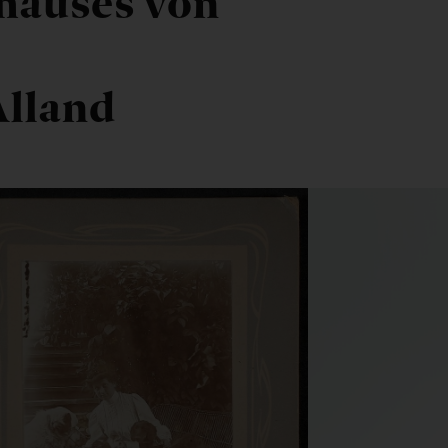
hauses von
lland