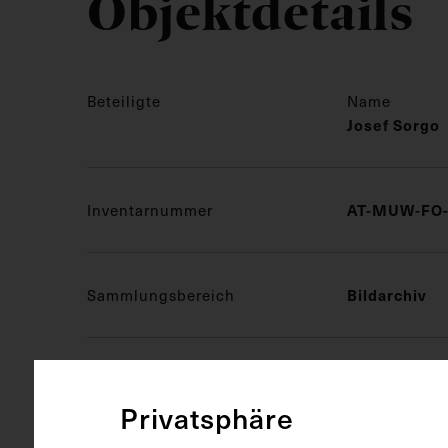
Objektdetails
Beteiligte
Name
Josef Sorgo
Inventarnummer
AT-MUW-FO-
Sammlungsbereich
Bildarchiv
Medizinisches Fachgebiet
Pulmonologi
Privatsphäre