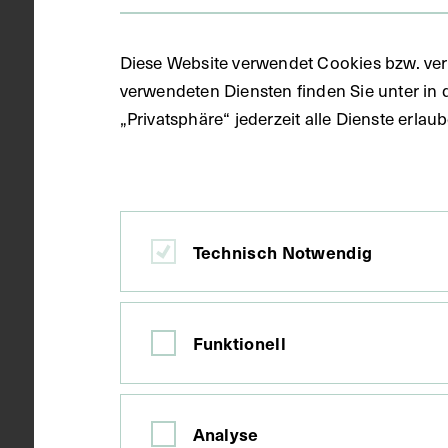
Objektart
Fotografie (
Diese Website verwendet Cookies bzw. ver
verwendeten Diensten finden Sie unter in 
Gegenstand
S/W Fotopos
„Privatsphäre“ jederzeit alle Dienste erla
Datierung
um 1915
Technisch Notwendig
Ort
Wien
Funktionell
Material
Papier
Analyse
Technik
Fotografie