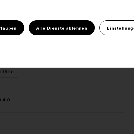
 x 7,9 cm
rlauben
Alle Dienste ablehnen
Einstellung
. Untergrund 15,9 x 12,8 cm
der Medizin
Haustiere
Innere Medizin
tätte
 4.0