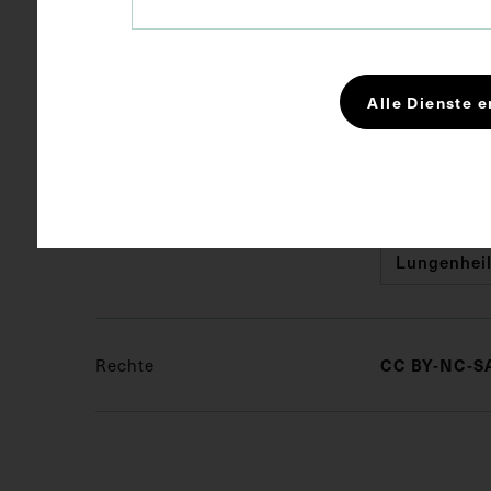
Maße
Bildmaß 10,8
Alle Dienste e
Bildmaß inkl
Schlagwörter
Frauen in 
Lungenheils
Rechte
CC BY-NC-SA