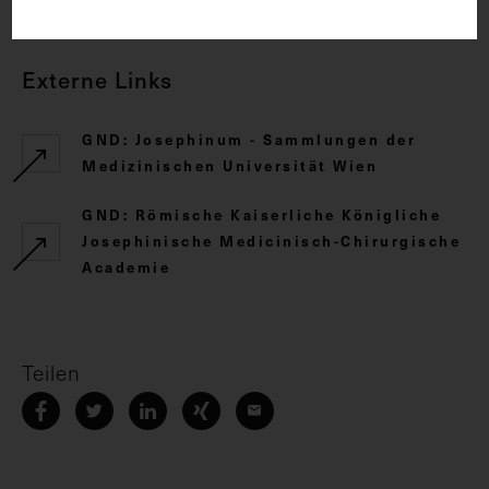
Externe Links
GND: Josephinum - Sammlungen der
Medizinischen Universität Wien
GND: Römische Kaiserliche Königliche
Josephinische Medicinisch-Chirurgische
Academie
Teilen