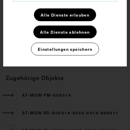
Anatomie
Augenlinse
Gewebe
Lehrmittel
Netzhaut
Alle Dienste erlauben
Alle Dienste ablehnen
Rechte
Einstellungen speichern
CC BY-NC-SA 4.0
Zugehörige Objekte
AT-MUW-FM-000314
AT-MUW-BD-000314-0003-0010-000011