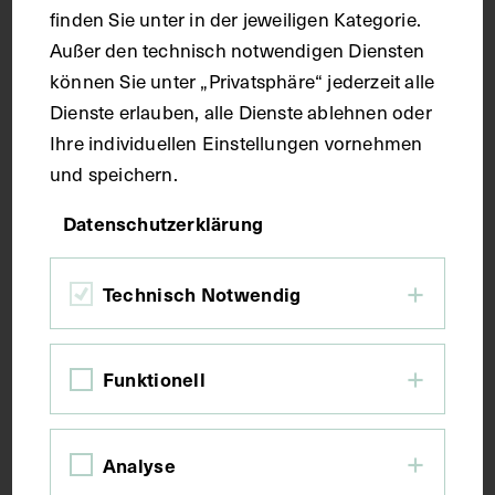
finden Sie unter in der jeweiligen Kategorie.
Maße
Außer den technisch notwendigen Diensten
können Sie unter „Privatsphäre“ jederzeit alle
Bildmaß 40,6 x 31,8 cm
Dienste erlauben, alle Dienste ablehnen oder
Ihre individuellen Einstellungen vornehmen
Kurzbeschreibung
und speichern.
Datenschutzerklärung
Fig. 9: 314/3: Netzhaut (Retina), vergrößert
dargestellt. Fig. 12: 314/10: Struktur der Linse (Lens
[crystallina]), vergrößert dargestellt. Fig. 10: 314/11:
Technisch Notwendig
Ein Stück Gehirnsubstanz, vergrößert dargestellt.
Fig. 11: 314/14: Gewebe der Netzhaut (Retina).
Funktionell
Schlagwörter
Analyse