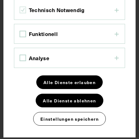
Technisch Notwendig
15,2 x 12 cm
Funktionell
Schlagwörter
Analyse
Erster Weltkrieg
Militärarzt
Militärmedizin
Alle Dienste erlauben
Mund-Kiefer-Gesichts-Chirurgie
Verwundung
Alle Dienste ablehnen
Einstellungen speichern
Rechte