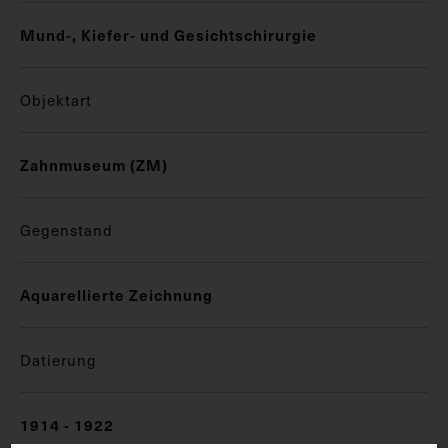
Mund-, Kiefer- und Gesichtschirurgie
Objektart
Zahnmuseum (ZM)
Gegenstand
Aquarellierte Zeichnung
Datierung
1914 - 1922