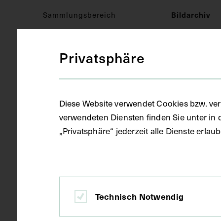
Sammlungsbereich
Bildarchiv
Privatsphäre
Medizinisches Fachgebiet
Allgemeinme
Objektart
Fotografie (
Diese Website verwendet Cookies bzw. ver
verwendeten Diensten finden Sie unter in 
„Privatsphäre“ jederzeit alle Dienste erla
Gegenstand
Fotoalbum
Datierung
1928
Technisch Notwendig