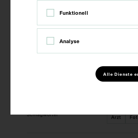
Material
Leder, Papie
Funktionell
Technik
Fotografie
Analyse
Maße
Seitenblatt 
Bildmaß 7 x 
Alle Dienste e
Kurzbeschreibung
Informationen
Schlagwörter
Arzt
Fo