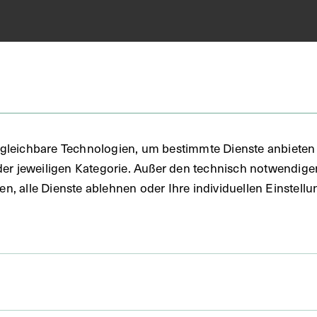
dizin
FO)
gleichbare Technologien, um bestimmte Dienste anbieten 
der jeweiligen Kategorie. Außer den technisch notwendig
uben, alle Dienste ablehnen oder Ihre individuellen Einste