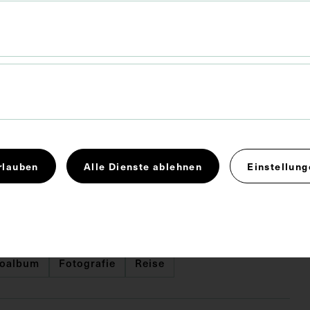
r
21,6 x 31 cm
9,2 cm
rlauben
Alle Dienste ablehnen
Einstellung
 zur Provenienz sind derzeit nicht bekannt.
toalbum
Fotografie
Reise