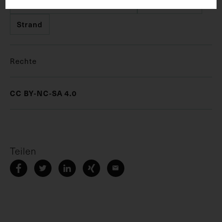
Hals-Nasen-Ohren-Heilkunde
Laryngologie
Strand
Rechte
CC BY-NC-SA 4.0
Teilen