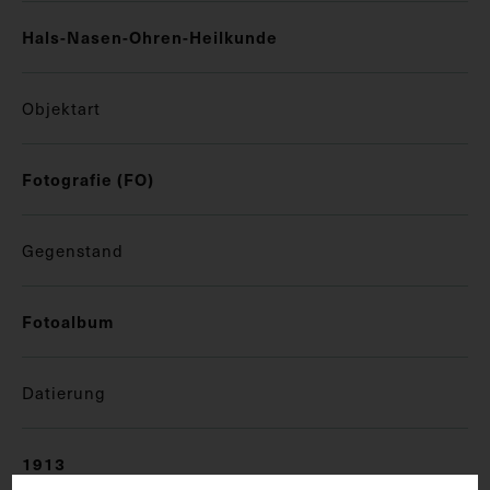
Hals-Nasen-Ohren-Heilkunde
Objektart
Fotografie (FO)
Gegenstand
Fotoalbum
Datierung
1913