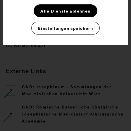
Medizingeschichte
Alle Dienste ablehnen
Rechte
Einstellungen speichern
CC BY-NC-SA 4.0
Externe Links
GND: Josephinum - Sammlungen der
Medizinischen Universität Wien
GND: Römische Kaiserliche Königliche
Josephinische Medicinisch-Chirurgische
Academie