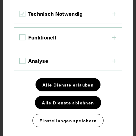
Fotografie
Technisch Notwendig
Maße
Funktionell
Objektmaß 18 x 25,5 x 2,2 cm
Analyse
Schlagwörter
Alle Dienste erlauben
Arzt
Fotoalbum
Fotografie
Alle Dienste ablehnen
Medizingeschichte
Einstellungen speichern
Rechte