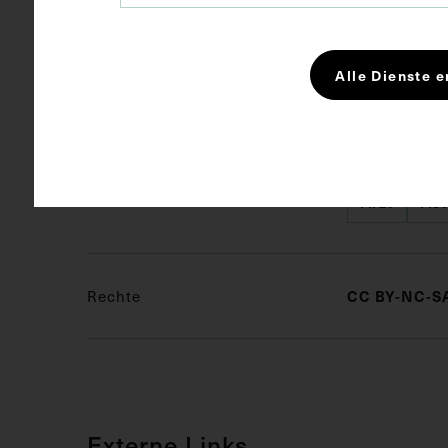
Kurzbeschreibung
Die Medaille
Alle Dienste e
Aufnahme von
Wydawniczo-
Schlagwörter
Arzt
As
CC BY-NC-SA
Rechte
Externe Links