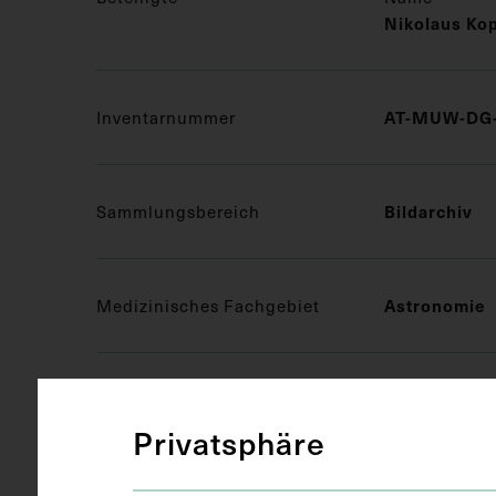
Nikolaus Ko
AT-MUW-DG-
Inventarnummer
Bildarchiv
Sammlungsbereich
Astronomie
Medizinisches Fachgebiet
Druckgrafik 
Objektart
Privatsphäre
Farbpostkar
Gegenstand