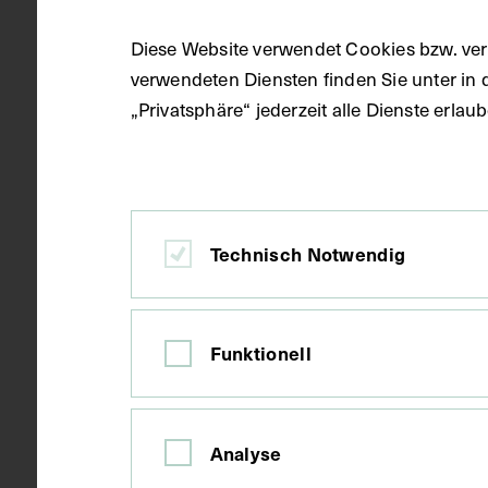
Diese Website verwendet Cookies bzw. ver
verwendeten Diensten finden Sie unter in 
um 1990
Datierung
„Privatsphäre“ jederzeit alle Dienste erla
Warschau
Ort
Technisch Notwendig
Papier
Material
Funktionell
Farbdruck
Technik
Analyse
Bildmaß 10,4
Maße