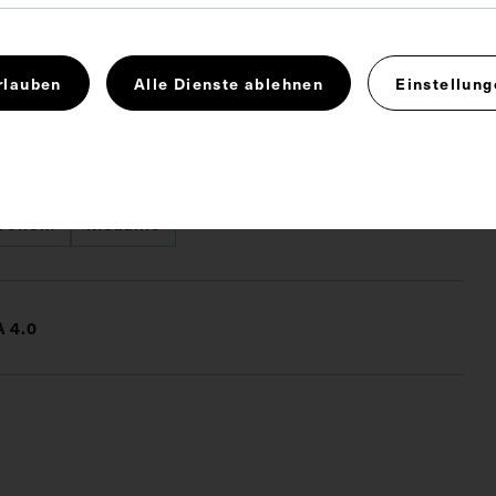
 wurde von Amadé Durand 1820 hergestellt.
rlauben
Alle Dienste ablehnen
Einstellung
 H. Jurko und die Postkarte wurde von Biuro
Propagandowe vertrieben.
tronom
Medaille
 4.0