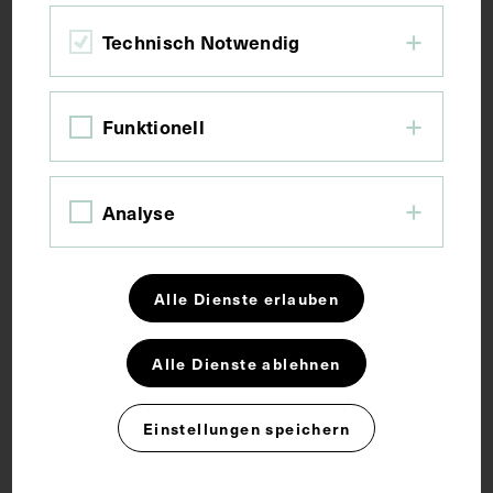
Fotografie
Technisch Notwendig
Maße
Funktionell
Bildmaß 12,6 x 9 cm
Analyse
Schlagwörter
Alle Dienste erlauben
Denkmal
Gynäkologie
Kindbettfieber
Statue
Alle Dienste ablehnen
Einstellungen speichern
Rechte