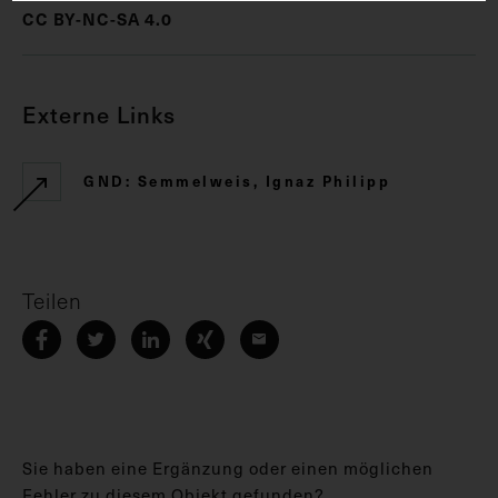
CC BY-NC-SA 4.0
Externe Links
GND: Semmelweis, Ignaz Philipp
Teilen
Sie haben eine Ergänzung oder einen möglichen
Fehler zu diesem Objekt gefunden?