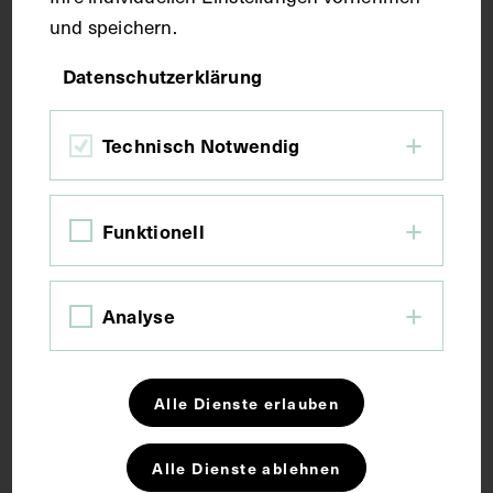
und speichern.
Maße
Datenschutzerklärung
Bildmaß 12,6 x 17,9 cm
Technisch Notwendig
Kurzbeschreibung
Funktionell
Fotografie: Gustav Schikola, Wien.
Analyse
Schlagwörter
Alle Dienste erlauben
Kongress
Medizin
Rede
Ultraschall
Alle Dienste ablehnen