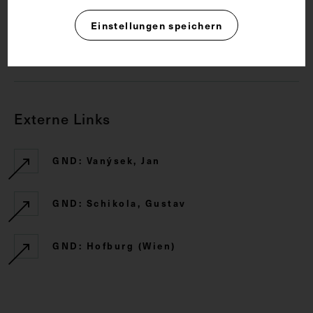
Rechte
Einstellungen speichern
CC BY-NC-SA 4.0
Externe Links
GND: Vanýsek, Jan
GND: Schikola, Gustav
GND: Hofburg (Wien)