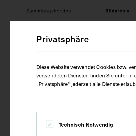
Sammlungsbereich
Bildarchiv
Privatsphäre
Medizinisches Fachgebiet
Militärmediz
Objektart
Fotografie (
Diese Website verwendet Cookies bzw. ver
verwendeten Diensten finden Sie unter in 
„Privatsphäre“ jederzeit alle Dienste erla
Gegenstand
Fotoalbum
Datierung
1915
Technisch Notwendig