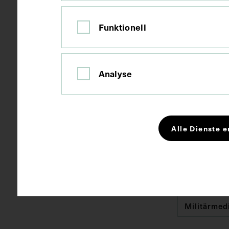
Ort
Russische F
Funktionell
Material
Papier
Analyse
Technik
Fotografie
Alle Dienste e
Maße
Bildmaß 8,8 
Schlagwörter
Erster Wel
Militärmed