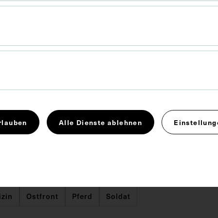
öderation
rlauben
Alle Dienste ablehnen
Einstellung
x 11,8 cm
tkrieg
Fotoalbum
Fotografie
izin
Ostfront
Pferd
Soldat